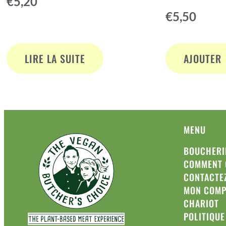
€
5,20
Note
sur 5
€
5,50
4.83
sur 5
LIRE LA SUITE
AJOUTER
MENU
BOUCHERI
COMMENT 
CONTACTE
MON COMP
CHARIOT
POLITIQUE