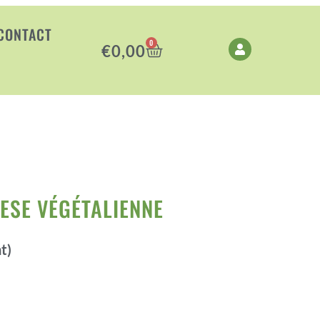
CONTACT
0
€
0,00
ts
Repas végé
/
/ Sauce bolognese
ESE VÉGÉTALIENNE
t)