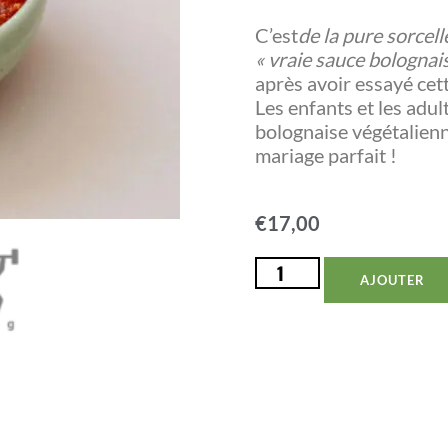
C’est
de la pure sorcell
« vraie sauce bolognai
après avoir essayé cett
Les enfants et les adul
bolognaise végétalienn
mariage parfait !
€
17,00
AJOUTER