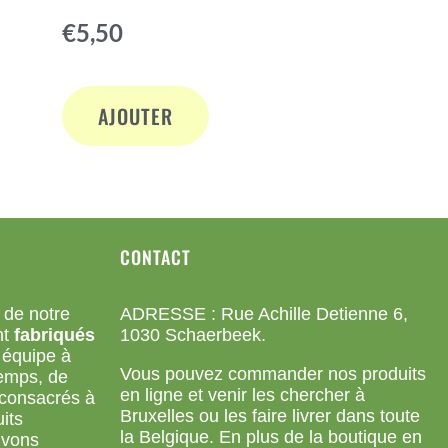
Note
€
5,50
4.72
sur 5
AJOUTER
CONTACT
 de notre
ADRESSE : Rue Achille Detienne 6,
nt
fabriqués
1030 Schaerbeek.
 équipe à
Vous pouvez commander nos produits
emps, de
en ligne et venir les chercher à
 consacrés à
Bruxelles ou les faire livrer dans toute
uits
la Belgique. En plus de la boutique en
uvons