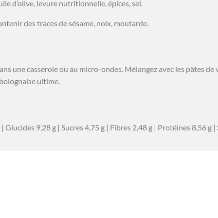
le d’olive, levure nutritionnelle, épices, sel.
 contenir des traces de sésame, noix, moutarde.
ans une casserole ou au micro-ondes. Mélangez avec les pâtes de vot
bolognaise ultime.
| Glucides 9,28 g | Sucres 4,75 g | Fibres 2,48 g | Protéines 8,56 g |