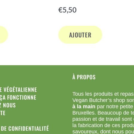
Note
€
5,50
4.64
sur 5
AJOUTER
À PROPOS
E VÉGÉTALIENNE
Tous les produits et repas
ÇA FONCTIONNE
Vegan Butcher’s shop so
Z NOUS
à la main
par notre petite
TE
Bruxelles. Beaucoup de t
passion et de travail sont
la fabrication de ces prod
 DE CONFIDENTIALITÉ
savoureux, dont nous po