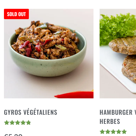
SOLD OUT
GYROS VÉGÉTALIENS
HAMBURGER V
HERBES
Note
4.68