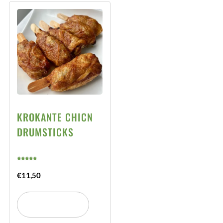
KROKANTE CHICN
DRUMSTICKS
Gewaardeerd
4.88
uit 5
€
11,50
TOEVOEGEN